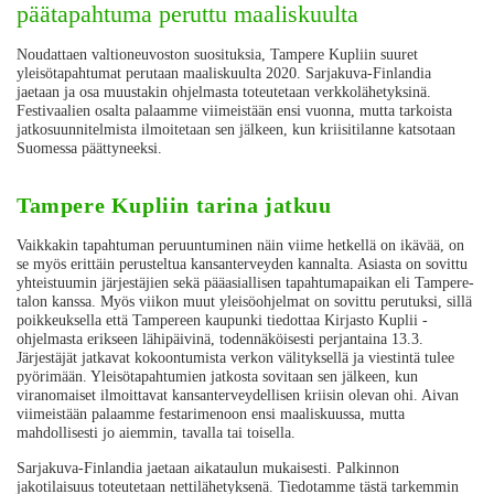
päätapahtuma peruttu maaliskuulta
Noudattaen valtioneuvoston suosituksia, Tampere Kupliin suuret
yleisötapahtumat perutaan maaliskuulta 2020. Sarjakuva-Finlandia
jaetaan ja osa muustakin ohjelmasta toteutetaan verkkolähetyksinä.
Festivaalien osalta palaamme viimeistään ensi vuonna, mutta tarkoista
jatkosuunnitelmista ilmoitetaan sen jälkeen, kun kriisitilanne katsotaan
Suomessa päättyneeksi.
Tampere Kupliin tarina jatkuu
Vaikkakin tapahtuman peruuntuminen näin viime hetkellä on ikävää, on
se myös erittäin perusteltua kansanterveyden kannalta. Asiasta on sovittu
yhteistuumin järjestäjien sekä pääasiallisen tapahtumapaikan eli Tampere-
talon kanssa. Myös viikon muut yleisöohjelmat on sovittu perutuksi, sillä
poikkeuksella että Tampereen kaupunki tiedottaa Kirjasto Kuplii -
ohjelmasta erikseen lähipäivinä, todennäköisesti perjantaina 13.3.
Järjestäjät jatkavat kokoontumista verkon välityksellä ja viestintä tulee
pyörimään. Yleisötapahtumien jatkosta sovitaan sen jälkeen, kun
viranomaiset ilmoittavat kansanterveydellisen kriisin olevan ohi. Aivan
viimeistään palaamme festarimenoon ensi maaliskuussa, mutta
mahdollisesti jo aiemmin, tavalla tai toisella.
Sarjakuva-Finlandia jaetaan aikataulun mukaisesti. Palkinnon
jakotilaisuus toteutetaan nettilähetyksenä. Tiedotamme tästä tarkemmin