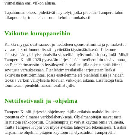
viimeistään ensi viikon alussa.
Tapahtuman ohessa pidettävät näyttelyt, jotka pidetään Tampere-talon
ulkopuolella, toteutetaan suunnitelmien mukaisesti.
Vaikutus kumppaneihin
Kaikki myyjät ovat saaneet jo tiedotteen sponsoritiimiltä ja jo maksetut
varausmaksut luonnollisesti hyvitetään täysimääräisenä. Tulemme
lähestymään yksityiskohtaisilla viesteillä myös muita sidosryhmiä. Mikäli
Tampere Kuplii 2020 pystytään järjestämään myöhemmin tänä vuonna,
on Pienlehtimarssiin jo hyväksytyillä osallistujilla oikeus pitää kiinni
sovitusta varauksestaan. Pienlehtimarssilaisille järjestetään lisäksi
aktiivista nettitoimintaa, jossa esittelemme eri pienlehtiläisiä ja heidän
teoksia verkon välityksellä tulevien viikkojen aikana. Lisätietoja tästä
toimitetaan pienlehtimarssin osallistujille.
Nettifestivaali ja -ohjelma
Tampere Kuplii järjestää ohjelmanpitäjille erilaisia mahdollisuuksia
toteuttaa ohjelmansa verkkolähetyksenä. Ohjelmanpitäjät saavat tästä
lisätietoja sähköpostiin. Ohjelmanpitäjät voivat käyttää omia välineitä,
mutta Tampere Kuplii voi myös avustaa lähetysten tekemisessä. Lisäksi
tarjoamme ohjelmanpitäjien käyttöön lähetysstudion Tampereella.