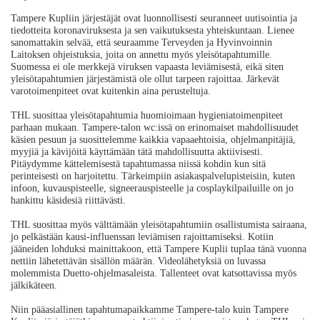
Tampere Kupliin järjestäjät ovat luonnollisesti seuranneet uutisointia ja
tiedotteita koronaviruksesta ja sen vaikutuksesta yhteiskuntaan. Lienee
sanomattakin selvää, että seuraamme Terveyden ja Hyvinvoinnin
Laitoksen ohjeistuksia, joita on annettu myös yleisötapahtumille.
Suomessa ei ole merkkejä viruksen vapaasta leviämisestä, eikä siten
yleisötapahtumien järjestämistä ole ollut tarpeen rajoittaa. Järkevät
varotoimenpiteet ovat kuitenkin aina perusteltuja.
THL suosittaa yleisötapahtumia huomioimaan hygieniatoimenpiteet
parhaan mukaan. Tampere-talon wc:issä on erinomaiset mahdollisuudet
käsien pesuun ja suosittelemme kaikkia vapaaehtoisia, ohjelmanpitäjiä,
myyjiä ja kävijöitä käyttämään tätä mahdollisuutta aktiivisesti.
Pitäydymme kättelemisestä tapahtumassa niissä kohdin kun sitä
perinteisesti on harjoitettu. Tärkeimpiin asiakaspalvelupisteisiin, kuten
infoon, kuvauspisteelle, signeerauspisteelle ja cosplaykilpailuille on jo
hankittu käsidesiä riittävästi.
THL suosittaa myös välttämään yleisötapahtumiin osallistumista sairaana,
jo pelkästään kausi-influenssan leviämisen rajoittamiseksi. Kotiin
jääneiden lohduksi mainittakoon, että Tampere Kuplii tuplaa tänä vuonna
nettiin lähetettävän sisällön määrän. Videolähetyksiä on luvassa
molemmista Duetto-ohjelmasaleista. Tallenteet ovat katsottavissa myös
jälkikäteen.
Niin pääasiallinen tapahtumapaikkamme Tampere-talo kuin Tampere